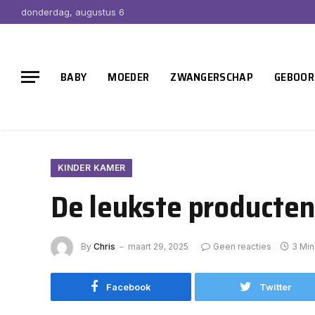
donderdag, augustus 6
BABY
MOEDER
ZWANGERSCHAP
GEBOOR
KINDER KAMER
De leukste producten 
By
Chris
maart 29, 2025
Geen reacties
3 Mi
Facebook
Twitter