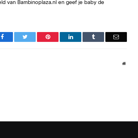
eld van Bambinoplaza.nl en geef je baby de
Facebook
Twitter
Pinterest
LinkedIn
Tumblr
Email
Websit