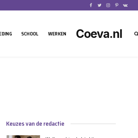
Facebook
Twitter
Instagram
Pinterest
VKont
Coeva.nl
EDING
SCHOOL
WERKEN
Keuzes van de redactie